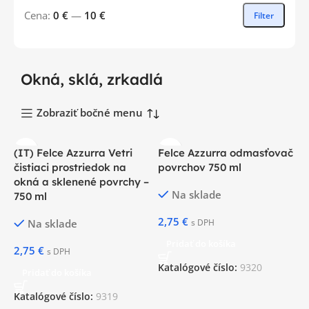
Cena:
0 €
—
10 €
Filter
Okná, sklá, zrkadlá
Zobraziť bočné menu
(IT) Felce Azzurra Vetri
Felce Azzurra odmasťovač
čistiaci prostriedok na
povrchov 750 ml
okná a sklenené povrchy –
Na sklade
750 ml
2,75
€
Na sklade
s DPH
Pridať do košíka
2,75
€
s DPH
Katalógové číslo:
9320
Pridať do košíka
Katalógové číslo:
9319