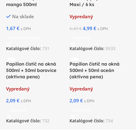
mango 500ml
Maxi / 6 ks
Na sklade
Vypredaný
1,67
€
4,99
€
6,49
€
s DPH
s DPH
Pridať do košíka
Viac info
Katalógové číslo:
731
Katalógové číslo:
9533
Papilion čistič na okná
Papilion čistič na okná
500ml + 50ml borovice
500ml + 50ml oceán
(aktívna pena)
(aktívna pena)
Vypredaný
Vypredaný
2,09
€
2,09
€
s DPH
s DPH
Viac info
Viac info
Katalógové číslo:
732
Katalógové číslo:
734