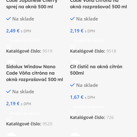
Code Japanese Cherry
Code Vôňa citróna na
sprej na okná 500 ml
okná rozprašovač 500 ml
Na sklade
Na sklade
2,49
€
2,19
€
s DPH
s DPH
Pridať do košíka
Pridať do košíka
Katalógové číslo:
9519
Katalógové číslo:
9518
Sidolux Window Nano
Cit čistič na okná citrón
Code Vôňa citróna na
500ml
okná rozprašovač 500 ml
Na sklade
Na sklade
1,67
€
s DPH
2,19
€
s DPH
Pridať do košíka
Pridať do košíka
Katalógové číslo:
726
Katalógové číslo:
9520