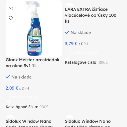
LARA EXTRA čistiace
viacúčelové obrúsky 100
ks
Na sklade
3,79
€
s DPH
Pridať do košíka
Glanz Meister prostriedok
Katalógové číslo:
8966
na okná 3v1 1L
Na sklade
2,09
€
s DPH
Pridať do košíka
Katalógové číslo:
9305
Sidolux Window Nano
Sidolux Window Nano