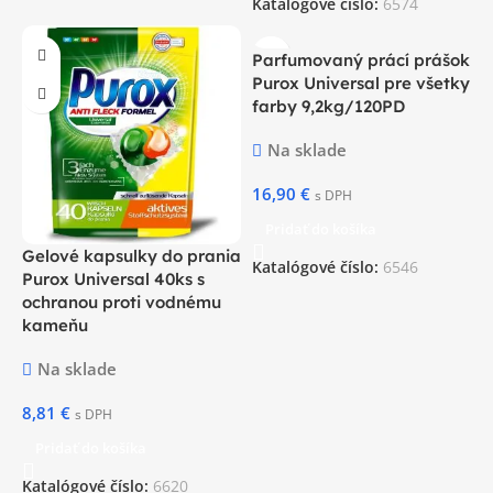
Katalógové číslo:
6574
Parfumovaný prácí prášok
Purox Universal pre všetky
farby 9,2kg/120PD
Na sklade
16,90
€
s DPH
Pridať do košíka
Gelové kapsulky do prania
Katalógové číslo:
6546
Purox Universal 40ks s
ochranou proti vodnému
kameňu
Na sklade
8,81
€
s DPH
Pridať do košíka
Katalógové číslo:
6620