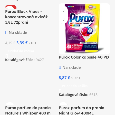
-19%
Purox Black Vibes –
koncentrovaná aviváž
1,8L 72praní
Na sklade
3,39
€
4,19
€
s DPH
Pridať do košíka
Purox Color kapsule 40 PD
Katalógové číslo:
9427
Na sklade
8,87
€
s DPH
Pridať do košíka
Katalógové číslo:
6618
Purox parfum do prania
Purox parfum do prania
Nature’s Whisper 400 ml
Night Glow 400ML