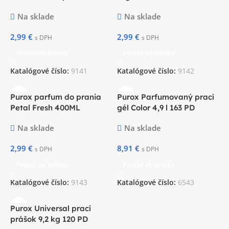
Na sklade
Na sklade
2,99
€
2,99
€
s DPH
s DPH
Pridať do košíka
Pridať do košíka
Katalógové číslo:
9141
Katalógové číslo:
9142
Purox parfum do prania
Purox Parfumovaný prací
Petal Fresh 400ML
gél Color 4,9 l 163 PD
Na sklade
Na sklade
2,99
€
8,91
€
s DPH
s DPH
Pridať do košíka
Pridať do košíka
Katalógové číslo:
9143
Katalógové číslo:
6543
Purox Universal prací
prášok 9,2 kg 120 PD