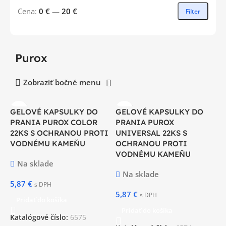
Cena:
0 €
—
20 €
Filter
Purox
Zobraziť bočné menu
GELOVÉ KAPSULKY DO
GELOVÉ KAPSULKY DO
PRANIA PUROX COLOR
PRANIA PUROX
22KS S OCHRANOU PROTI
UNIVERSAL 22KS S
VODNÉMU KAMEŇU
OCHRANOU PROTI
VODNÉMU KAMEŇU
Na sklade
Na sklade
5,87
€
s DPH
5,87
€
s DPH
Pridať do košíka
Pridať do košíka
Katalógové číslo:
6575