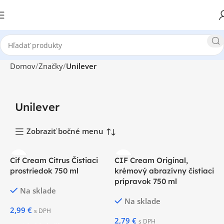
Domov
Značky
Unilever
Unilever
Zobraziť bočné menu
Cif Cream Citrus Čistiaci
CIF Cream Original,
prostriedok 750 ml
krémový abrazívny čistiaci
prípravok 750 ml
Na sklade
Na sklade
2,99
€
s DPH
2,79
€
s DPH