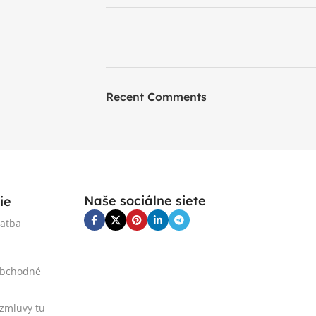
ON SALE
HP Envy 34
Recent Comments
To Shop
Naše sociálne siete
ie
latba
obchodné
 zmluvy tu