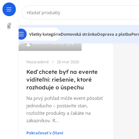
Všetky kategórie
Domovská stránka
Doprava a platba
Por
0
Vladimír Kurdaj
Nezaradené
26 mar 2026
Keď chcete byť na evente
viditeľní: riešenie, ktoré
rozhoduje o úspechu
Na prvý pohľad môže event pôsobiť
jednoducho – postavíte stan,
rozložíte produkty a čakáte na
zákazníkov. R...
Pokračovať v čítaní