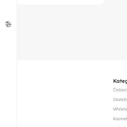
Kate
Čistiac
Osviež
Vlhčen
Kozmet