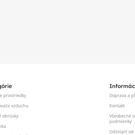
górie
Informác
ie prostriedky
Doprava a p
ovače vzduchu
Kontakt
é obrúsky
Všeobecné 
podmienky
ika
Odstúpiť od