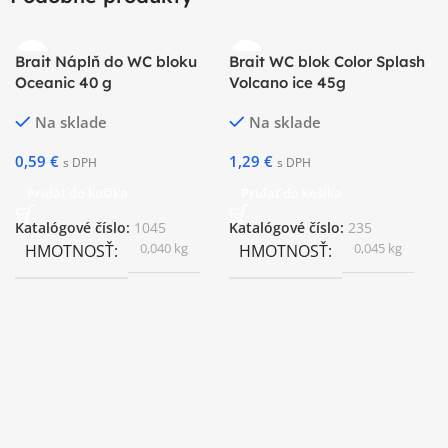
Brait Náplň do WC bloku
Brait WC blok Color Splash
Oceanic 40 g
Volcano ice 45g
Na sklade
Na sklade
0,59
€
1,29
€
s DPH
s DPH
Pridať do košíka
Pridať do košíka
Katalógové číslo:
1045
Katalógové číslo:
235
0,040 kg
0,045 kg
HMOTNOSŤ
HMOTNOSŤ