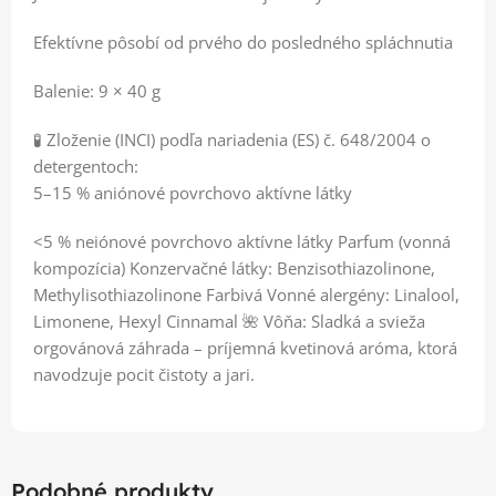
Efektívne pôsobí od prvého do posledného spláchnutia
Balenie: 9 × 40 g
🧪 Zloženie (INCI) podľa nariadenia (ES) č. 648/2004 o
detergentoch:
5–15 % aniónové povrchovo aktívne látky
<5 % neiónové povrchovo aktívne látky Parfum (vonná
kompozícia) Konzervačné látky: Benzisothiazolinone,
Methylisothiazolinone Farbivá Vonné alergény: Linalool,
Limonene, Hexyl Cinnamal 🌺 Vôňa: Sladká a svieža
orgovánová záhrada – príjemná kvetinová aróma, ktorá
navodzuje pocit čistoty a jari.
Podobné produkty