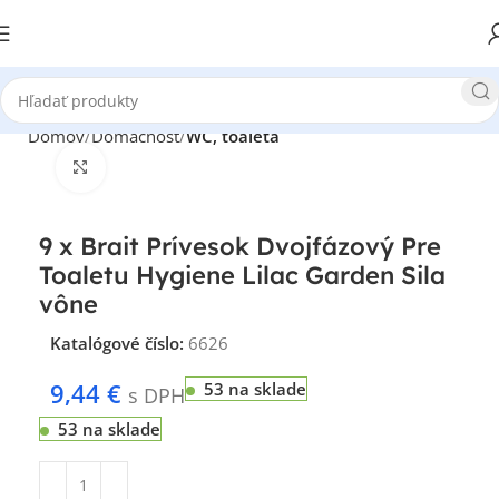
Domov
Domácnosť
WC, toaleta
Klikni pre zväčšenie
9 x Brait Prívesok Dvojfázový Pre
Toaletu Hygiene Lilac Garden Sila
vône
Katalógové číslo:
6626
9,44
€
53 na sklade
s DPH
53 na sklade