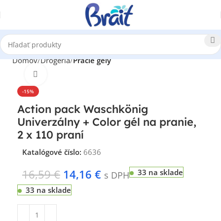
Domov
Drogéria
Pracie gély
Klikni pre zväčšenie
-15%
Action pack Waschkönig
Univerzálny + Color gél na pranie,
2 x 110 praní
Katalógové číslo:
6636
16,59
€
14,16
€
33 na sklade
s DPH
33 na sklade