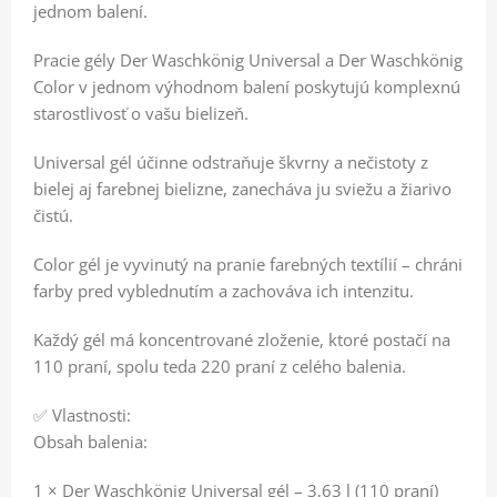
jednom balení.
Pracie gély Der Waschkönig Universal a Der Waschkönig
Color v jednom výhodnom balení poskytujú komplexnú
starostlivosť o vašu bielizeň.
Universal gél účinne odstraňuje škvrny a nečistoty z
bielej aj farebnej bielizne, zanecháva ju sviežu a žiarivo
čistú.
Color gél je vyvinutý na pranie farebných textílií – chráni
farby pred vyblednutím a zachováva ich intenzitu.
Každý gél má koncentrované zloženie, ktoré postačí na
110 praní, spolu teda 220 praní z celého balenia.
✅ Vlastnosti:
Obsah balenia:
1 × Der Waschkönig Universal gél – 3,63 l (110 praní)