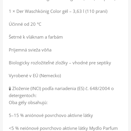
1 × Der Waschkönig Color gél – 3,63 l (110 praní)
Účinné od 20 °C
Šetrné k vláknam a farbám
Príjemná svieža vôňa
Biologicky rozložiteľné zložky – vhodné pre septiky
Vyrobené v EÚ (Nemecko)
🧪 Zloženie (INCI) podľa nariadenia (ES) č. 648/2004 o
detergentoch:
Oba gély obsahujú:
5–15 % aniónové povrchovo aktívne látky
<5 % neiónové povrchovo aktívne látky Mydlo Parfum