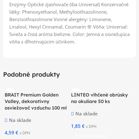
Enzýmy Optické zjasňovače (iba Universal) Konzervačné
látky: Phenoxyethanol, Methylisothiazolinone,
Benzisothiazolinone Vonné alergény: Limonene,
Linalool, Hexyl Cinnamal, Coumarin 🌸 Vôňa: Universal:
Svieža a čistá aróma bielizne. Color: Jemná a osviežujúca
vôňa s dlhotrvajúcim účinkom.
Podobné produkty
BRAIT Premium Golden
LINTEO vlhčené obrúsky
Valley, dekoratívny
na okuliare 50 ks
osviežovač vzduchu 100 ml
Na sklade
Na sklade
1,85
€
s DPH
4,59
€
s DPH
Pridať do košíka