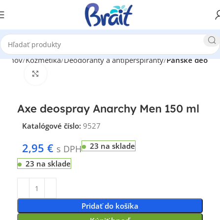
Domov
Kozmetika
Deodoranty a antiperspiranty
Pánske deo
Klikni pre zväčšenie
Axe deospray Anarchy Men 150 ml
Katalógové číslo:
9527
2,95
€
23 na sklade
s DPH
23 na sklade
Pridať do košíka