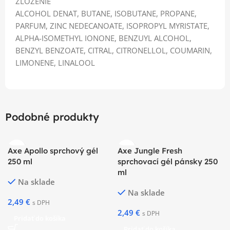
ZLOŽENIE
ALCOHOL DENAT, BUTANE, ISOBUTANE, PROPANE,
PARFUM, ZINC NEDECANOATE, ISOPROPYL MYRISTATE,
ALPHA-ISOMETHYL IONONE, BENZUYL ALCOHOL,
BENZYL BENZOATE, CITRAL, CITRONELLOL, COUMARIN,
LIMONENE, LINALOOL
Podobné produkty
Axe Apollo sprchový gél
Axe Jungle Fresh
250 ml
sprchovací gél pánsky 250
ml
Na sklade
Na sklade
2,49
€
s DPH
2,49
€
s DPH
Pridať do košíka
Pridať do košíka