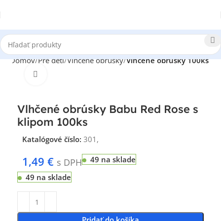
Domov
Pre deti
Vlhčené obrúsky
Vlhčené obrúsky 100ks
Klikni pre zväčšenie
Vlhčené obrúsky Babu Red Rose s
klipom 100ks
Katalógové číslo:
301,
1,49
€
49 na sklade
s DPH
49 na sklade
Pridať do košíka