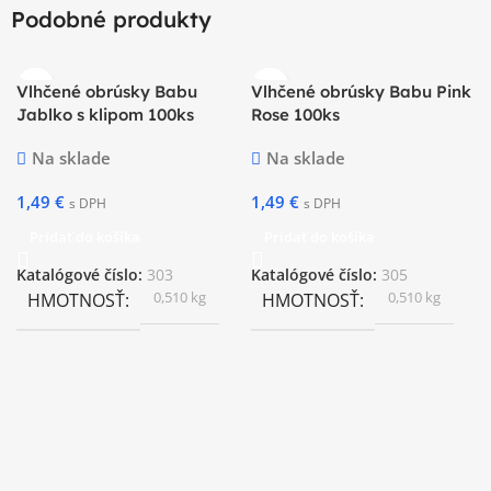
Podobné produkty
Vlhčené obrúsky Babu
Vlhčené obrúsky Babu Pink
Jablko s klipom 100ks
Rose 100ks
Na sklade
Na sklade
1,49
€
1,49
€
s DPH
s DPH
Pridať do košíka
Pridať do košíka
Katalógové číslo:
303
Katalógové číslo:
305
0,510 kg
0,510 kg
HMOTNOSŤ
HMOTNOSŤ