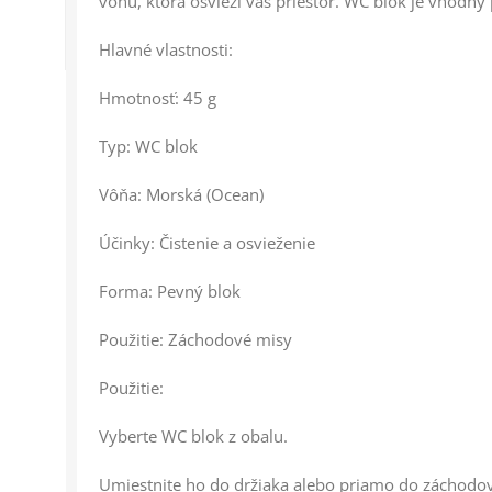
vôňu, ktorá osvieži váš priestor. WC blok je vhodný
Hlavné vlastnosti:
Hmotnosť: 45 g
Typ: WC blok
Vôňa: Morská (Ocean)
Účinky: Čistenie a osvieženie
Forma: Pevný blok
Použitie: Záchodové misy
Použitie:
Vyberte WC blok z obalu.
Umiestnite ho do držiaka alebo priamo do záchodov