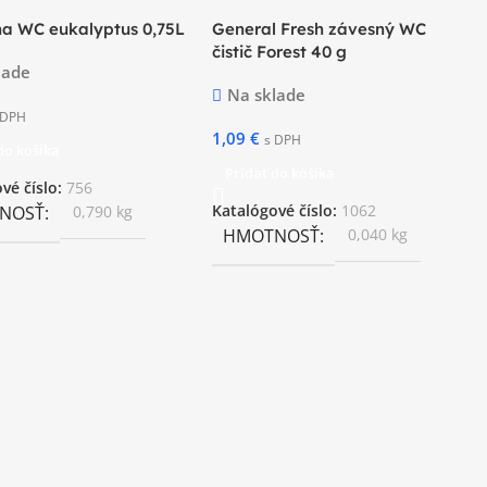
 na WC eukalyptus 0,75L
General Fresh závesný WC
čistič Forest 40 g
lade
Na sklade
 DPH
1,09
€
s DPH
do košíka
Pridať do košíka
vé číslo:
756
NOSŤ
0,790 kg
Katalógové číslo:
1062
HMOTNOSŤ
0,040 kg