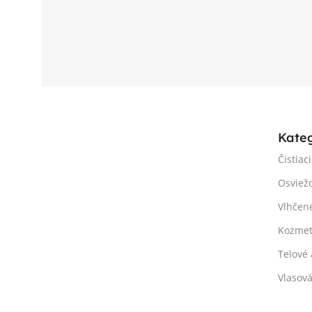
Kate
Čistiac
Osviež
Vlhčen
Kozmet
Telové 
Vlasov