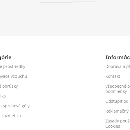
górie
Informác
ie prostriedky
Doprava a p
ovače vzduchu
Kontakt
é obrúsky
Všeobecné 
podmienky
ika
Odstúpiť od
a sprchové gély
Reklamačný 
á kozmetika
Zásady použ
Cookies