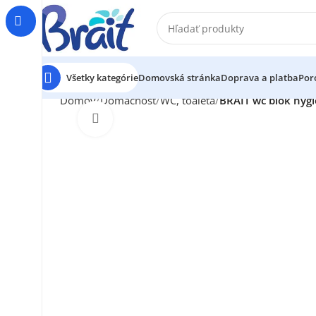
Všetky kategórie
Domovská stránka
Doprava a platba
Por
Domov
Domácnosť
WC, toaleta
BRAIT wc blok hyg
Klikni pre zväčšenie