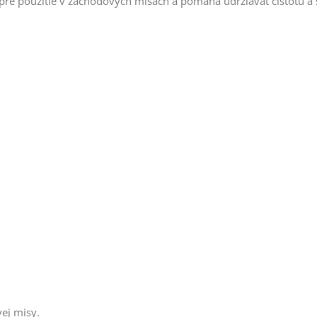
 pre použitie v záchodových misách a pomáha udržiavať čistotu a 
ej misy.