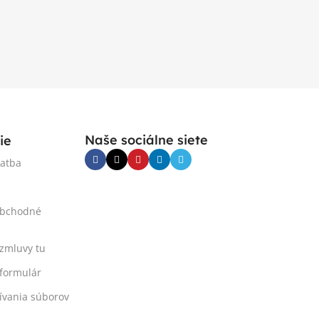
Naše sociálne siete
ie
latba
obchodné
 zmluvy tu
formulár
ívania súborov