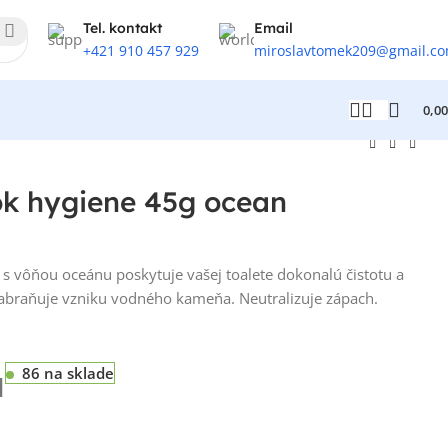
Tel. kontakt
Email
+421 910 457 929
miroslavtomek209@gmail.c
0,0
k hygiene 45g ocean
 s vôňou oceánu poskytuje vašej toalete dokonalú čistotu a
Zabraňuje vzniku vodného kameňa. Neutralizuje zápach.
86 na sklade
H