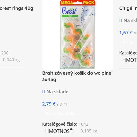
orest rings 40g
Cit gél
Na sk
1,67
€
s
Pridať 
:
236
Katalógo
0,040 kg
HMOT
Brait závesný košík do wc pine
3x45g
Na sklade
2,79
€
s DPH
Pridať do košíka
Katalógové číslo:
1042
HMOTNOSŤ
0,135 kg