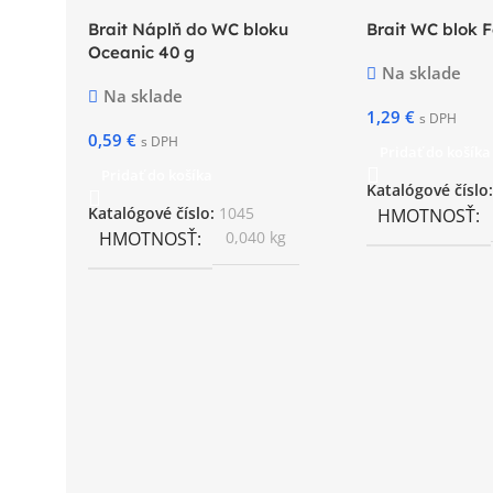
Brait Náplň do WC bloku
Brait WC blok F
Oceanic 40 g
Na sklade
Na sklade
1,29
€
s DPH
0,59
€
s DPH
Pridať do košíka
Pridať do košíka
Katalógové číslo
Katalógové číslo:
1045
HMOTNOSŤ
HMOTNOSŤ
0,040 kg