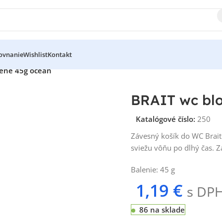
ovnanie
Wishlist
Kontakt
iene 45g ocean
BRAIT wc blo
Katalógové číslo:
250
Závesný košík do WC Brait
sviežu vôňu po dlhý čas. 
Balenie: 45 g
1,19
€
s DP
86 na sklade