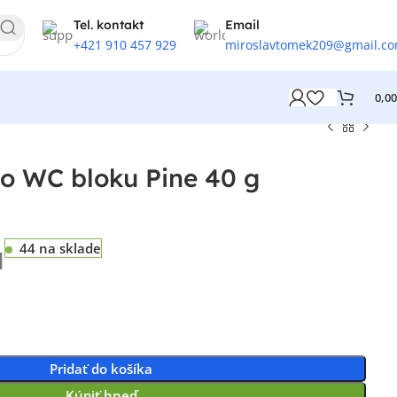
Tel. kontakt
Email
+421 910 457 929
miroslavtomek209@gmail.c
0,0
do WC bloku Pine 40 g
44 na sklade
H
Pridať do košíka
Kúpiť hneď