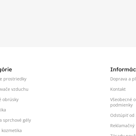
górie
Informác
ie prostriedky
Doprava a p
ovače vzduchu
Kontakt
é obrúsky
Všeobecné 
podmienky
ika
Odstúpiť od
a sprchové gély
Reklamačný 
á kozmetika
Zásady použ