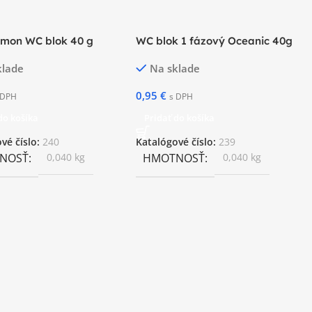
emon WC blok 40 g
WC blok 1 fázový Oceanic 40g
klade
Na sklade
0,95
€
 DPH
s DPH
do košíka
Pridať do košíka
vé číslo:
240
Katalógové číslo:
239
NOSŤ
0,040 kg
HMOTNOSŤ
0,040 kg