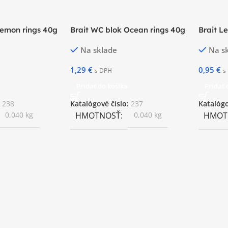
Lemon rings 40g
Brait WC blok Ocean rings 40g
Brait L
Na sklade
Na s
1,29
€
0,95
€
s DPH
s
Pridať do košíka
Pridať 
:
238
Katalógové číslo:
237
Katalógo
0,040 kg
HMOTNOSŤ
0,040 kg
HMOT