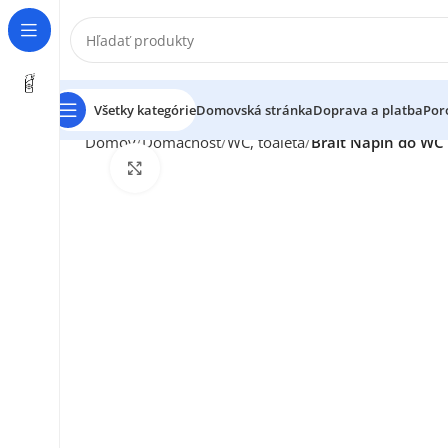
Všetky kategórie
Domovská stránka
Doprava a platba
Por
Domov
Domácnosť
WC, toaleta
Brait Náplň do WC 
Klikni pre zväčšenie