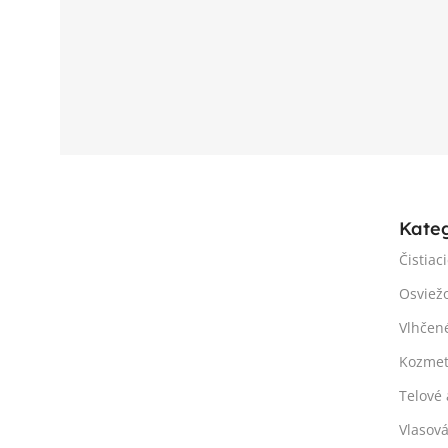
Kate
Čistiac
Osviež
Vlhčen
Kozmet
Telové 
Vlasov