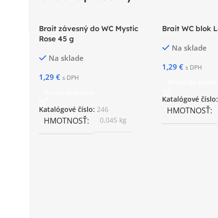
Brait závesný do WC Mystic
Brait WC blok 
Rose 45 g
Na sklade
Na sklade
1,29
€
s DPH
1,29
€
s DPH
Pridať do košíka
Pridať do košíka
Katalógové číslo
Katalógové číslo:
246
HMOTNOSŤ
HMOTNOSŤ
0,045 kg