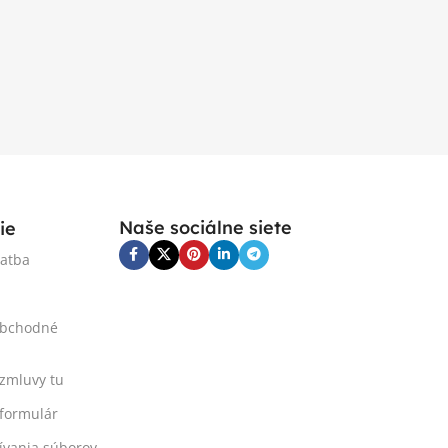
Naše sociálne siete
ie
latba
obchodné
 zmluvy tu
formulár
ívania súborov