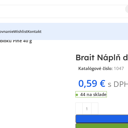
ovnanie
Wishlist
Kontakt
bloku Pine 40 g
Brait Náplň 
Katalógové číslo:
1047
0,59
€
s DP
44 na sklade