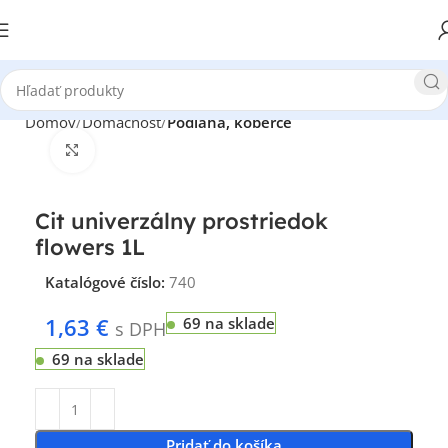
Domov
Domácnosť
Podlaha, koberce
Klikni pre zväčšenie
Cit univerzálny prostriedok
flowers 1L
Katalógové číslo:
740
1,63
€
69 na sklade
s DPH
69 na sklade
Pridať do košíka