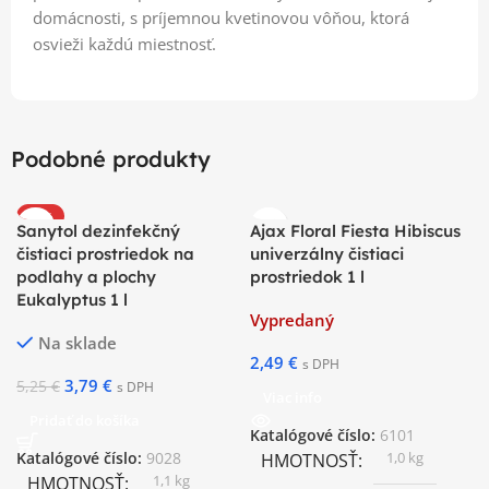
domácnosti, s príjemnou kvetinovou vôňou, ktorá
osvieži každú miestnosť.
Podobné produkty
-28%
Sanytol dezinfekčný
Ajax Floral Fiesta Hibiscus
čistiaci prostriedok na
univerzálny čistiaci
podlahy a plochy
prostriedok 1 l
Eukalyptus 1 l
Vypredaný
Na sklade
2,49
€
s DPH
3,79
€
5,25
€
s DPH
Viac info
Pridať do košíka
Katalógové číslo:
6101
1,0 kg
Katalógové číslo:
9028
HMOTNOSŤ
1,1 kg
HMOTNOSŤ