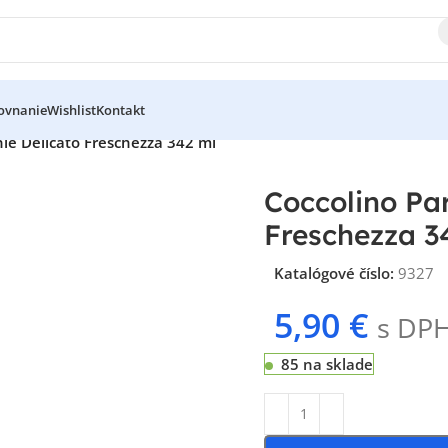
ovnanie
Wishlist
Kontakt
ie Delicato Freschezza 342 ml
Coccolino Pa
Freschezza 3
Katalógové číslo:
9327
5,90
€
s DP
85 na sklade