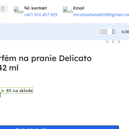
Tel. kontakt
Email
+421 910 457 929
miroslavtomek209@gmail.c
0,0
rfém na pranie Delicato
42 ml
85 na sklade
H