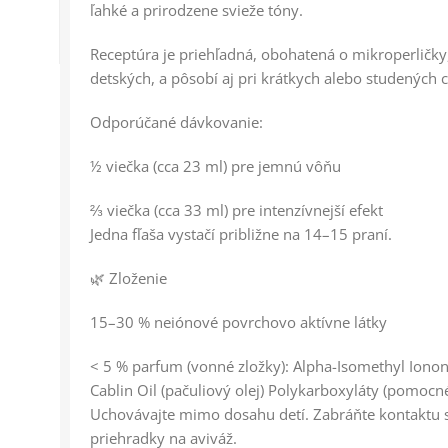
ľahké a prirodzene svieže tóny.
Receptúra je priehľadná, obohatená o mikroperličky
detských, a pôsobí aj pri krátkych alebo studených 
Odporúčané dávkovanie:
½ viečka (cca 23 ml) pre jemnú vôňu
⅔ viečka (cca 33 ml) pre intenzívnejší efekt
Jedna fľaša vystačí približne na 14–15 praní.
🌿 Zloženie
15–30 % neiónové povrchovo aktívne látky
< 5 % parfum (vonné zložky): Alpha-Isomethyl Iono
Cablin Oil (pačuliový olej) Polykarboxyláty (pomocn
Uchovávajte mimo dosahu detí. Zabráňte kontaktu s 
priehradky na aviváž.