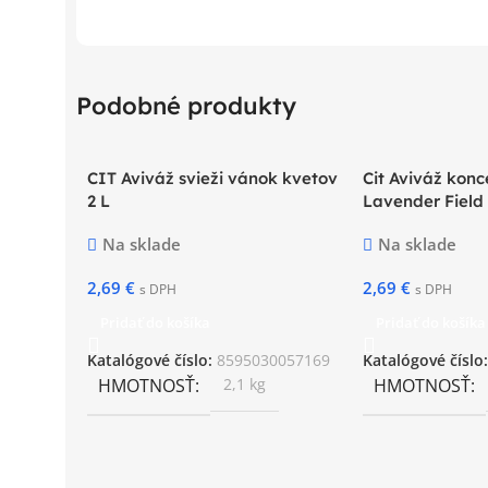
Podobné produkty
CIT Aviváž svieži vánok kvetov
Cit Aviváž konc
2 L
Lavender Field 
Na sklade
Na sklade
2,69
€
2,69
€
s DPH
s DPH
Pridať do košíka
Pridať do košíka
Katalógové číslo:
8595030057169
Katalógové číslo
HMOTNOSŤ
2,1 kg
HMOTNOSŤ