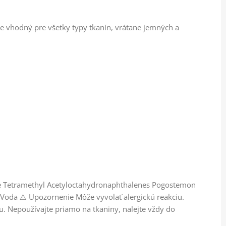
je vhodný pre všetky typy tkanín, vrátane jemných a
ene Tetramethyl Acetyloctahydronaphthalenes Pogostemon
) Voda ⚠️ Upozornenie Môže vyvolať alergickú reakciu.
. Nepoužívajte priamo na tkaniny, nalejte vždy do