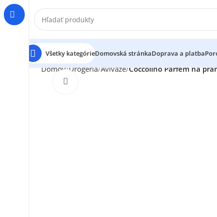
Všetky kategórie
Domovská stránka
Doprava a platba
Por
Domov
Drogéria
Aviváže
Coccolino Parfém na pran
Klikni pre zväčšenie