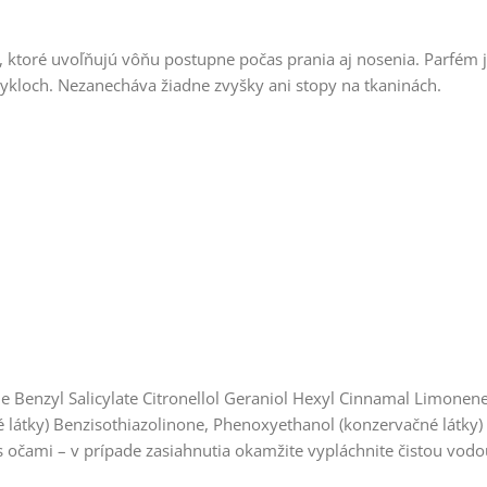
, ktoré uvoľňujú vôňu postupne počas prania aj nosenia. Parfém 
cykloch. Nezanecháva žiadne zvyšky ani stopy na tkaninách.
ne Benzyl Salicylate Citronellol Geraniol Hexyl Cinnamal Limon
é látky) Benzisothiazolinone, Phenoxyethanol (konzervačné látky
očami – v prípade zasiahnutia okamžite vypláchnite čistou vodou