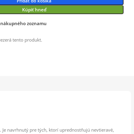
Pridať do košíka
Kúpiť hneď
o nákupného zoznamu
rezerá tento produkt.
. Je navrhnutý pre tých, ktorí uprednostňujú nevtieravé,