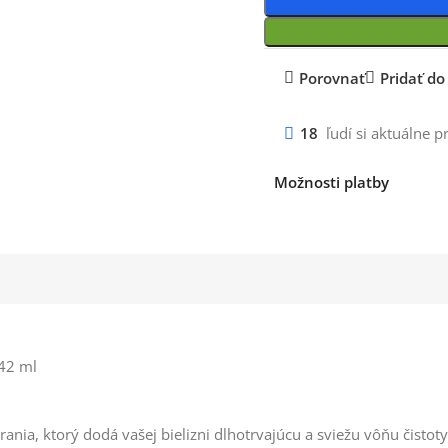
Porovnať
Pridať d
18
ľudí si aktuálne p
Možnosti platby
342 ml
nia, ktorý dodá vašej bielizni dlhotrvajúcu a sviežu vôňu čistoty