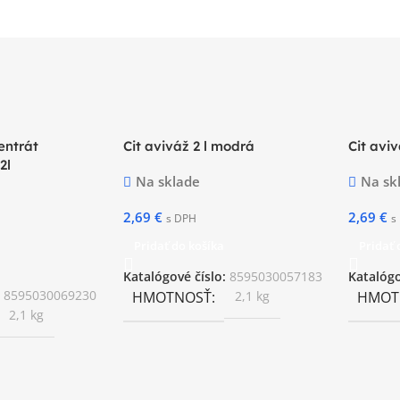
entrát
Cit aviváž 2 l modrá
Cit avi
2l
Na sklade
Na sk
2,69
€
2,69
€
s DPH
s
Pridať do košíka
Pridať 
Katalógové číslo:
8595030057183
Katalógo
:
8595030069230
HMOTNOSŤ
2,1 kg
HMOT
2,1 kg