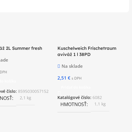
váž 2L Summer fresh
Kuschelweich Frischetraum
aviváž 1 l 38PD
lade
Na sklade
 DPH
2,51
€
s DPH
do košíka
Pridať do košíka
vé číslo:
8595030057152
NOSŤ
2,1 kg
Katalógové číslo:
6082
HMOTNOSŤ
1,1 kg