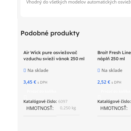
Vhodný do všetkých modelov automatických osviež
Podobné produkty
Air Wick pure osviežovač
Brait Fresh Li
vzduchu svieži vánok 250 ml
náplň 250 ml
Na sklade
Na sklade
3,45
€
2,52
€
s DPH
s DPH
Pridať do košíka
Pridať do košíka
Katalógové číslo:
6097
Katalógové číslo
HMOTNOSŤ
0,250 kg
HMOTNOSŤ