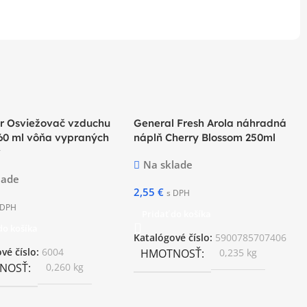
ir Osviežovač vzduchu
General Fresh Arola náhradná
60 ml vôňa vypraných
náplň Cherry Blossom 250ml
v
Na sklade
lade
2,55
€
s DPH
 DPH
Pridať do košíka
do košíka
Katalógové číslo:
5900785707406
vé číslo:
6004
HMOTNOSŤ
0,235 kg
NOSŤ
0,260 kg