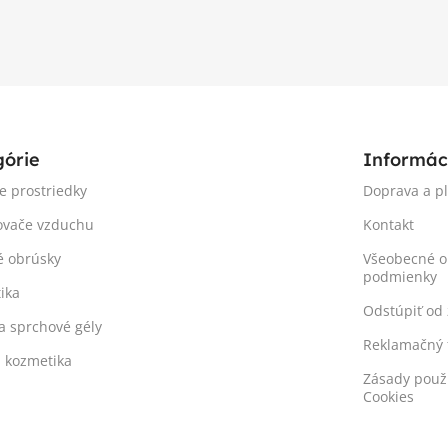
górie
Informác
ie prostriedky
Doprava a p
ovače vzduchu
Kontakt
é obrúsky
Všeobecné 
podmienky
ika
Odstúpiť od
a sprchové gély
Reklamačný 
á kozmetika
Zásady použ
Cookies