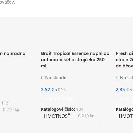
ovačov.
nen náhradná
Brait Tropical Essence náplň do
Fresh a
automatického strojčeka 250
náplň 2
ml
doláčo
Na sklade
Na sk
2,52
€
2,35
€
s DPH
s
Pridať do košíka
Pridať 
:
113
0,210 kg
Katalógové číslo:
104
Katalógo
HMOTNOSŤ
0,210 kg
HMOT