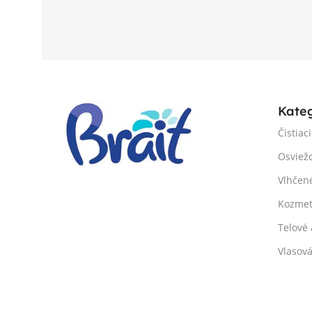
Kate
Čistiac
Osviež
Vlhčen
Kozmet
Telové 
Vlasov