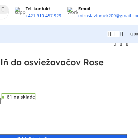
Tel. kontakt
Email
+421 910 457 929
miroslavtomek209@gmail.c
0,0
ň do osviežovačov Rose
61 na sklade
H