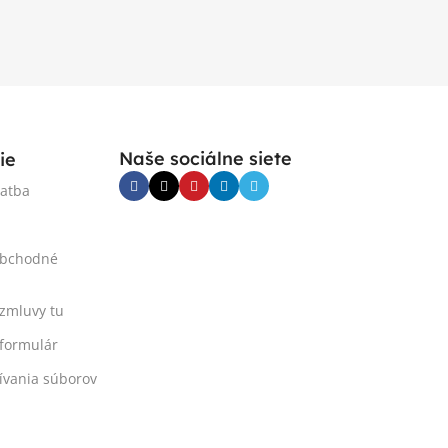
Naše sociálne siete
ie
latba
obchodné
 zmluvy tu
formulár
ívania súborov