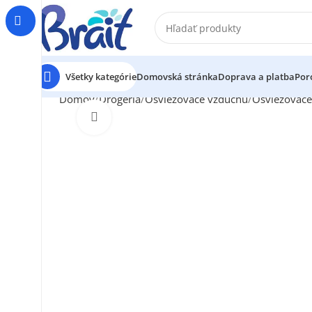
Všetky kategórie
Domovská stránka
Doprava a platba
Por
Domov
Drogéria
Osviežovače vzduchu
Osviežovače
Klikni pre zväčšenie