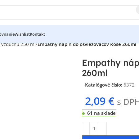
ovnanie
Wishlist
Kontakt
 vzduchu 250 ml
Empathy náplň do osviežovačov Rose 260ml
Empathy nápl
260ml
Katalógové číslo:
6372
2,09
€
s DP
61 na sklade