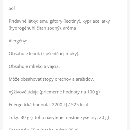
Soľ
Prídavné látky: emulgátory (lecitíny), kypriace látky
(hydrogénuhličitan sodný), aróma
Alergény:
Obsahuje lepok (z pšeničnej múky).
Obsahuje mlieko a vajcia.
Môže obsahovať stopy orechov a arašidov.
Výživové údaje (priemerné hodnoty na 100 g):
Energetická hodnota: 2200 kJ / 525 kcal
Tuky: 30 g (z toho nasýtené mastné kyseliny: 20 g)
Sacharidy: 55 g (z toho cukry: 35 g)