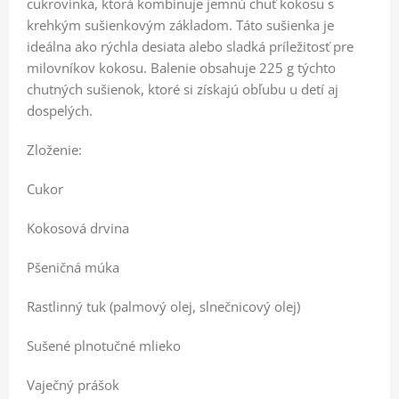
cukrovinka, ktorá kombinuje jemnú chuť kokosu s
krehkým sušienkovým základom. Táto sušienka je
ideálna ako rýchla desiata alebo sladká príležitosť pre
milovníkov kokosu. Balenie obsahuje 225 g týchto
chutných sušienok, ktoré si získajú obľubu u detí aj
dospelých.
Zloženie:
Cukor
Kokosová drvina
Pšeničná múka
Rastlinný tuk (palmový olej, slnečnicový olej)
Sušené plnotučné mlieko
Vaječný prášok