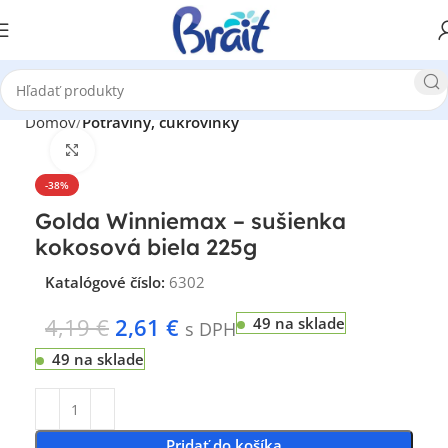
Domov
Potraviny, cukrovinky
Klikni pre zväčšenie
-38%
Golda Winniemax – sušienka
kokosová biela 225g
Katalógové číslo:
6302
4,19
€
2,61
€
49 na sklade
s DPH
49 na sklade
Pridať do košíka