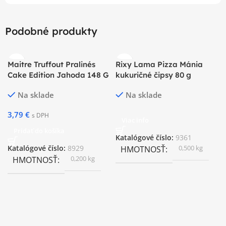
Podobné produkty
Maitre Truffout Pralinés
Rixy Lama Pizza Mánia
Cake Edition Jahoda 148 G
kukuričné čipsy 80 g
Na sklade
Na sklade
3,79
€
s DPH
Viac info
Pridať do košíka
Katalógové číslo:
9361
0,500 kg
Katalógové číslo:
8929
HMOTNOSŤ
0,200 kg
HMOTNOSŤ