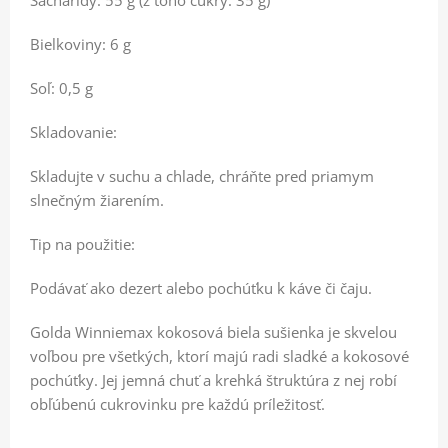
Bielkoviny: 6 g
Soľ: 0,5 g
Skladovanie:
Skladujte v suchu a chlade, chráňte pred priamym
slnečným žiarením.
Tip na použitie:
Podávať ako dezert alebo pochúťku k káve či čaju.
Golda Winniemax kokosová biela sušienka je skvelou
voľbou pre všetkých, ktorí majú radi sladké a kokosové
pochúťky. Jej jemná chuť a krehká štruktúra z nej robí
obľúbenú cukrovinku pre každú príležitosť.