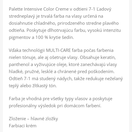
Palette Intensive Color Creme v odtieni 7-1 Ľadový
stredneplavý je trvalá farba na vlasy určená na
dosiahnutie chladného, prirodzeného stredne plavého
odtieňa. Poskytuje dlhotrvajúcu farbu, vysokú intenzitu
pigmentov a 100 % krytie šedín.
Vďaka technológii MULTI-CARE farba počas farbenia
nielen tónuje, ale aj ošetruje vlasy. Obsahuje keratín,
panthenol a vyživujúce oleje, ktoré zanechávajú vlasy
hladké, pružné, lesklé a chránené pred poškodením.
Odtieň 7-1 má studený nádych, takže redukuje neželaný
teplý alebo žltkastý tón.
Farba je vhodná pre všetky typy vlasov a poskytuje
profesionálny výsledok pri domácom farbení.
Zloženie – hlavné zložky
Farbiaci krém