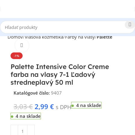
Domov
Vlasová kozmetika
Farby na vlasy
Palette
Klikni pre zväčšenie
-1%
Palette Intensive Color Creme
farba na vlasy 7-1 Ľadový
stredneplavý 50 ml
Katalógové číslo:
9407
3,03
€
2,99
€
4 na sklade
s DPH
4 na sklade