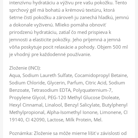
intenzívnu hydratáciu a výživu pre vašu pokožku. Tento
sprchový gél má bohatú a krémovú textúru, ktorá
šetrne čistí pokožku a zároveň ju zanechá hladkú, jemnú
a dokonale vyživenú. Mlieko pomáha obnoviť
prirodzenú hydratáciu, zatiaľ čo med prispieva k
jemnosti a elasticite pokožky. Jeho príjemná a jemná
vôňa poskytuje pocit relaxácie a pohody. Objem 500 ml
je vhodný pre každodenné používanie.
Zloženie (INCI):
Aqua, Sodium Laureth Sulfate, Cocamidopropyl Betaine,
Sodium Chloride, Glycerin, Parfum, Citric Acid, Sodium
Benzoate, Tetrasodium EDTA, Polyquaternium-7,
Propylene Glycol, PEG-120 Methyl Glucose Dioleate,
Hexyl Cinnamal, Linalool, Benzyl Salicylate, Butylphenyl
Methylpropional, Alpha-Isomethyl Ionone, Limonene, CI
19140, CI 42090, Lactose, Milk Protein, Mel.
Poznámka: Zloženie sa môže mierne líšiť v závislosti od