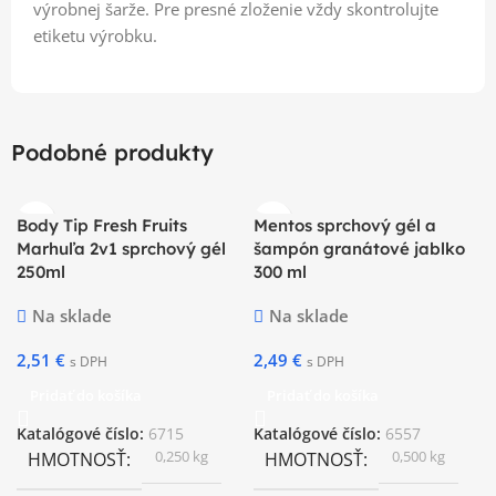
výrobnej šarže. Pre presné zloženie vždy skontrolujte
etiketu výrobku.
Podobné produkty
Body Tip Fresh Fruits
Mentos sprchový gél a
Marhuľa 2v1 sprchový gél
šampón granátové jablko
250ml
300 ml
Na sklade
Na sklade
2,51
€
2,49
€
s DPH
s DPH
Pridať do košíka
Pridať do košíka
Katalógové číslo:
6715
Katalógové číslo:
6557
0,250 kg
0,500 kg
HMOTNOSŤ
HMOTNOSŤ