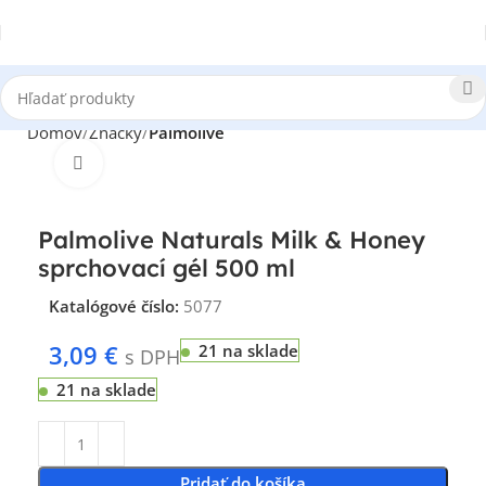
Domov
Značky
Palmolive
Klikni pre zväčšenie
Palmolive Naturals Milk & Honey
sprchovací gél 500 ml
Katalógové číslo:
5077
3,09
€
21 na sklade
s DPH
21 na sklade
Pridať do košíka