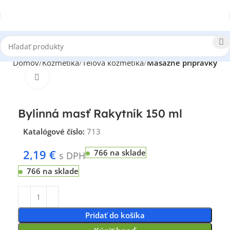
Domov
Kozmetika
Telová kozmetika
Masážne prípravky
Klikni pre zväčšenie
Bylinná masť Rakytník 150 ml
Katalógové číslo:
713
2,19
€
766 na sklade
s DPH
766 na sklade
Pridať do košíka