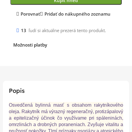
Kúpiť hneď
Porovnať
Pridať do nákupného zoznamu
13
ľudí si aktuálne prezerá tento produkt.
Možnosti platby
Popis
Osvedčená bylinná masť s obsahom rakytníkového
oleja. Rakytník má výrazný regeneračný, protizápalový
a epitelizačný účinok čo využívame pri spáleninách,
omrzlinách a drobných poraneniach. Zvyšuje vitalitu a
pružnosť pokožky. Tlmí príznaky psoriázy a atopického