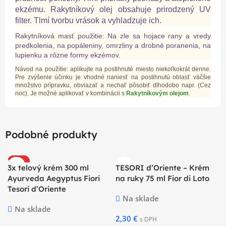
ekzému. Rakytníkový olej obsahuje prirodzený UV
filter. Tlmí tvorbu vrások a vyhladzuje ich.
Rakytníková masť použitie: Na zle sa hojace rany a vredy
predkolenia, na popáleniny, omrzliny a drobné poranenia, na
lupienku a rôzne formy ekzémov.
Návod na použitie
: aplikujte na postihnuté miesto niekoľkokrát denne.
Pre zvýšenie účinku je vhodné naniesť na postihnutú oblasť väčšie
množstvo prípravku, obviazať a nechať pôsobiť dlhodobo napr. (Cez
noc). Je možné aplikovať v kombinácii s
Rakytníkovým olejom
.
Podobné produkty
-26%
3x telový krém 300 ml
TESORI d’Oriente – Krém
Ayurveda Aegyptus Fiori
na ruky 75 ml Fior di Loto
Tesori d’Oriente
Na sklade
Na sklade
2,30
€
s DPH