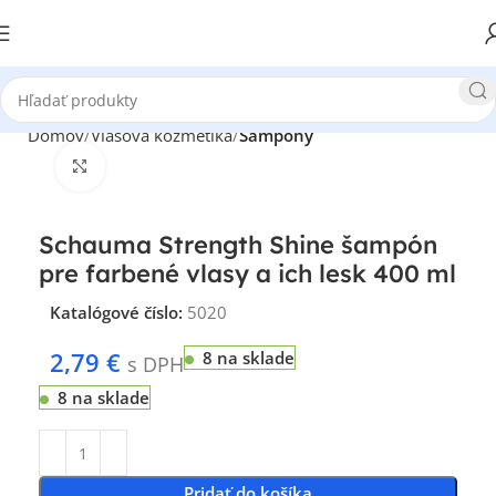
Domov
Vlasová kozmetika
Šampóny
Klikni pre zväčšenie
Schauma Strength Shine šampón
pre farbené vlasy a ich lesk 400 ml
Katalógové číslo:
5020
2,79
€
8 na sklade
s DPH
8 na sklade
Pridať do košíka