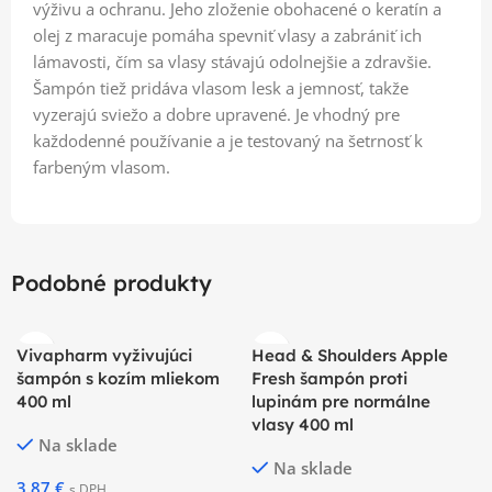
výživu a ochranu. Jeho zloženie obohacené o keratín a
olej z maracuje pomáha spevniť vlasy a zabrániť ich
lámavosti, čím sa vlasy stávajú odolnejšie a zdravšie.
Šampón tiež pridáva vlasom lesk a jemnosť, takže
vyzerajú sviežo a dobre upravené. Je vhodný pre
každodenné používanie a je testovaný na šetrnosť k
farbeným vlasom.
Podobné produkty
Vivapharm vyživujúci
Head & Shoulders Apple
šampón s kozím mliekom
Fresh šampón proti
400 ml
lupinám pre normálne
vlasy 400 ml
Na sklade
Na sklade
3,87
€
s DPH