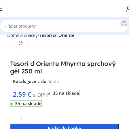
Domov
Značky
Tesori D' Oriente
Klikni pre zväčšenie
Tesori d Oriente Mhyrrta sprchový
gél 250 ml
Katalógové číslo:
6525
2,59
€
35 na sklade
s DPH
35 na sklade
Pridať do košíka