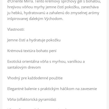
d’Oriente Mirra. Tento krémový sprchový gél s bohatou,
hrejivou vôňou myrhy jemne čistí pokožku, zanecháva
ju hebkú, hydratovanú a zahalenú do zmyselnej arómy
inšpirovanej ďalekým Východom.
Vlastnosti:
Jemne čistí a hydratuje pokožku
Krémová textúra bohato pení
Exotická orientálna vôňa s myrhou, vanilkou a
santalovým drevom
Vhodný pre každodenné použitie
Elegantné balenie s praktickým háčikom na zavesenie
Vôňa (olfaktorická pyramída):