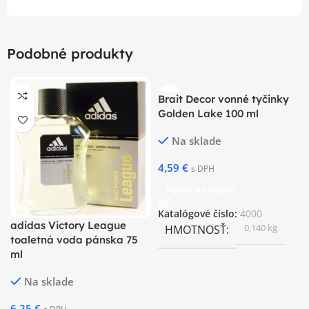
Podobné produkty
Brait Decor vonné tyčinky
Golden Lake 100 ml
Na sklade
4,59
€
s DPH
Pridať do košíka
Katalógové číslo:
4000
adidas Victory League
0,140 kg
HMOTNOSŤ
toaletná voda pánska 75
ml
Na sklade
6,25
€