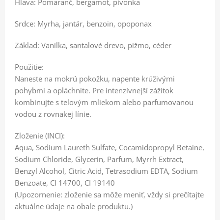
Hlava: Pomaranč, bergamot, pivonka
Srdce: Myrha, jantár, benzoin, opoponax
Základ: Vanilka, santalové drevo, pižmo, céder
Použitie:
Naneste na mokrú pokožku, napente krúživými
pohybmi a opláchnite. Pre intenzívnejší zážitok
kombinujte s telovým mliekom alebo parfumovanou
vodou z rovnakej línie.
Zloženie (INCI):
Aqua, Sodium Laureth Sulfate, Cocamidopropyl Betaine,
Sodium Chloride, Glycerin, Parfum, Myrrh Extract,
Benzyl Alcohol, Citric Acid, Tetrasodium EDTA, Sodium
Benzoate, CI 14700, CI 19140
(Upozornenie: zloženie sa môže meniť, vždy si prečítajte
aktuálne údaje na obale produktu.)