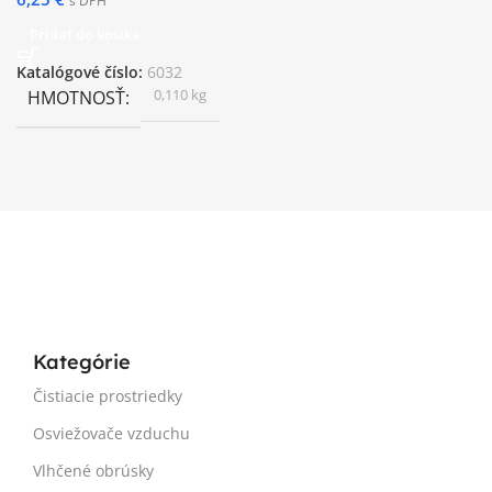
s DPH
Pridať do košíka
Katalógové číslo:
6032
0,110 kg
HMOTNOSŤ
Kategórie
Čistiacie prostriedky
Osviežovače vzduchu
Vlhčené obrúsky