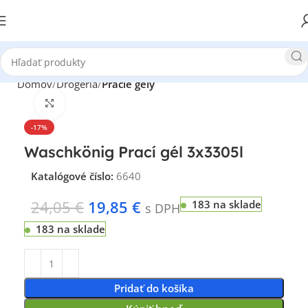
Domov
Drogéria
Pracie gély
Klikni pre zväčšenie
-17%
Waschkönig Prací gél 3x3305l
Katalógové číslo:
6640
24,05
€
19,85
€
183 na sklade
s DPH
183 na sklade
Pridať do košíka