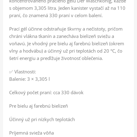
koncentrovaného pracieho gélu Der Waschkönig, každé
s objemom 3,305 litra. Jeden kanister vystačí až na 110
praní, čo znamená 330 praní v celom balení.
Prací gél účinne odstraňuje škvrny a nečistoty, pričom
chráni vlákna tkanín a zanecháva bielizeň sviežu a
voňavú. Je vhodný pre bielu aj farebnú bielizeň (okrem
vlny a hodvábu) a účinný už pri teplotách od 20 °C, čo
šetrí energiu a predlžuje životnosť oblečenia.
✅ Vlastnosti:
Balenie: 3 × 3,305 l
Celkový počet praní: cca 330 dávok
Pre bielu aj farebnú bielizeň
Účinný už pri nízkych teplotách
Príjemná svieža vôňa