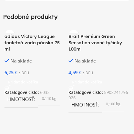
Podobné produkty
adidas Victory League
Brait Premium Green
toaletná voda pánska 75
Sensation vonné tyčinky
ml
100ml
Na sklade
Na sklade
6,25
€
4,59
€
s DPH
s DPH
Pridať do košíka
Pridať do košíka
Katalógové číslo:
6032
Katalógové číslo:
5908241796
926
0,110 kg
HMOTNOSŤ
0,100 kg
HMOTNOSŤ