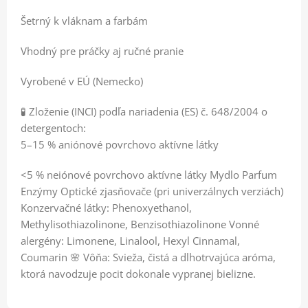
Šetrný k vláknam a farbám
Vhodný pre práčky aj ručné pranie
Vyrobené v EÚ (Nemecko)
🧪 Zloženie (INCI) podľa nariadenia (ES) č. 648/2004 o
detergentoch:
5–15 % aniónové povrchovo aktívne látky
<5 % neiónové povrchovo aktívne látky Mydlo Parfum
Enzýmy Optické zjasňovače (pri univerzálnych verziách)
Konzervačné látky: Phenoxyethanol,
Methylisothiazolinone, Benzisothiazolinone Vonné
alergény: Limonene, Linalool, Hexyl Cinnamal,
Coumarin 🌸 Vôňa: Svieža, čistá a dlhotrvajúca aróma,
ktorá navodzuje pocit dokonale vypranej bielizne.