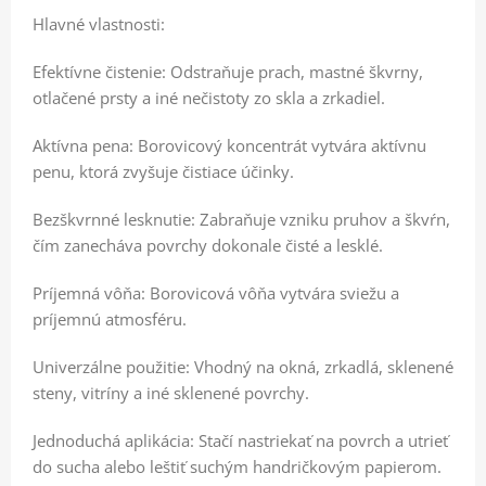
Hlavné vlastnosti:
Efektívne čistenie: Odstraňuje prach, mastné škvrny,
otlačené prsty a iné nečistoty zo skla a zrkadiel.
Aktívna pena: Borovicový koncentrát vytvára aktívnu
penu, ktorá zvyšuje čistiace účinky.
Bezškvrnné lesknutie: Zabraňuje vzniku pruhov a škvŕn,
čím zanecháva povrchy dokonale čisté a lesklé.
Príjemná vôňa: Borovicová vôňa vytvára sviežu a
príjemnú atmosféru.
Univerzálne použitie: Vhodný na okná, zrkadlá, sklenené
steny, vitríny a iné sklenené povrchy.
Jednoduchá aplikácia: Stačí nastriekať na povrch a utrieť
do sucha alebo leštiť suchým handričkovým papierom.