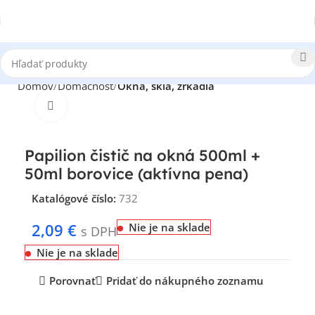
Domov
Domácnosť
Okná, sklá, zrkadlá
Klikni pre zväčšenie
Papilion čistič na okná 500ml +
50ml borovice (aktívna pena)
Katalógové číslo:
732
2,09
€
Nie je na sklade
s DPH
Nie je na sklade
Porovnať
Pridať do nákupného zoznamu