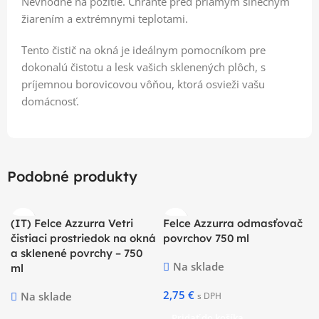
Nevhodné na požitie. Chráňte pred priamym slnečným
žiarením a extrémnymi teplotami.
Tento čistič na okná je ideálnym pomocníkom pre
dokonalú čistotu a lesk vašich sklenených plôch, s
príjemnou borovicovou vôňou, ktorá osvieži vašu
domácnosť.
Podobné produkty
(IT) Felce Azzurra Vetri
Felce Azzurra odmasťovač
čistiaci prostriedok na okná
povrchov 750 ml
a sklenené povrchy – 750
Na sklade
ml
2,75
€
Na sklade
s DPH
Pridať do košíka