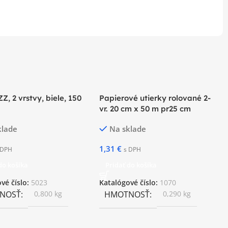
ZZ, 2 vrstvy, biele, 150
Papierové utierky rolované 2-
vr. 20 cm x 50 m pr25 cm
klade
Na sklade
1,31
€
 DPH
s DPH
do košíka
Pridať do košíka
vé číslo:
5023
Katalógové číslo:
1070
NOSŤ
0,800 kg
HMOTNOSŤ
0,290 kg