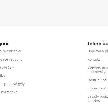
górie
Informác
ie prostriedky
Doprava a p
ovače vzduchu
Kontakt
é obrúsky
Všeobecné 
podmienky
ika
Odstúpiť od
a sprchové gély
Reklamačný 
á kozmetika
Zásady použ
Cookies