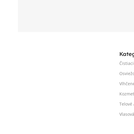
Kate
Čistiac
Osviež
Vlhčen
Kozmet
Telové 
Vlasov