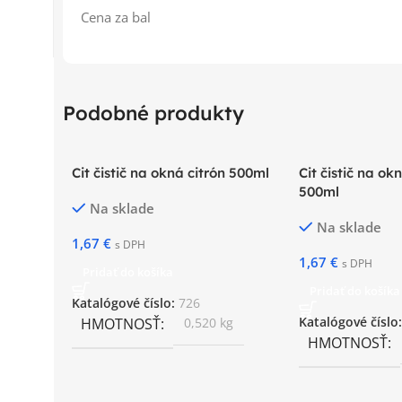
Cena za bal
Podobné produkty
Cit čistič na okná citrón 500ml
Cit čistič na o
500ml
Na sklade
Na sklade
1,67
€
s DPH
1,67
€
s DPH
Pridať do košíka
Pridať do košíka
Katalógové číslo:
726
HMOTNOSŤ
0,520 kg
Katalógové číslo
HMOTNOSŤ