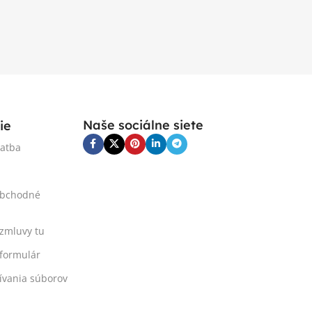
Naše sociálne siete
ie
latba
obchodné
 zmluvy tu
formulár
ívania súborov