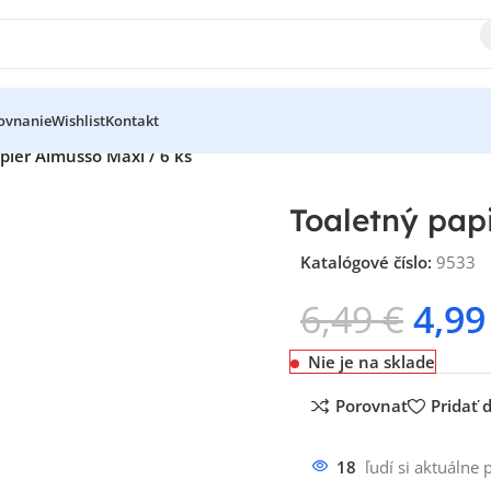
ovnanie
Wishlist
Kontakt
pier Almusso Maxi / 6 ks
Toaletný pap
Katalógové číslo:
9533
6,49
€
4,9
Nie je na sklade
Porovnať
Pridať
18
ľudí si aktuálne 