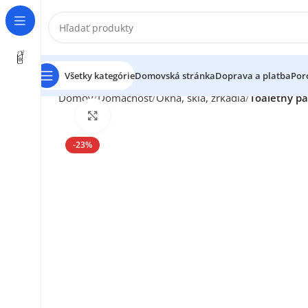
Všetky kategórie
Domovská stránka
Doprava a platba
Por
Domov
Domácnosť
Okná, sklá, zrkadlá
Toaletný pa
Klikni pre zväčšenie
-23%