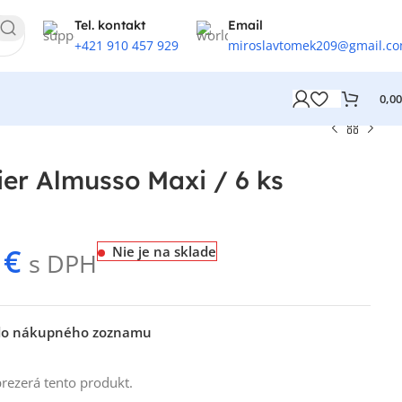
Tel. kontakt
Email
+421 910 457 929
miroslavtomek209@gmail.c
0,0
ier Almusso Maxi / 6 ks
9
€
Nie je na sklade
s DPH
 do nákupného zoznamu
prezerá tento produkt.