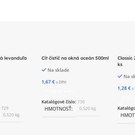
kná levanduľa
Cit čistič na okná oceán 500ml
Classic 
ks
Na sklade
Na s
1,67
€
s DPH
1,28
€
s
Pridať do košíka
Pridať 
Katalógové číslo:
730
:
729
HMOTNOSŤ
0,520 kg
Katalógo
0,520 kg
HMOT