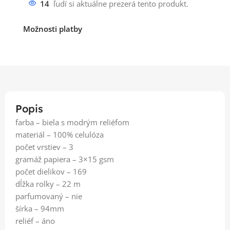
14
ľudí si aktuálne prezerá tento produkt.
Možnosti platby
Popis
farba – biela s modrým reliéfom
materiál – 100% celulóza
počet vrstiev – 3
gramáž papiera – 3×15 gsm
počet dielikov – 169
dĺžka rolky – 22 m
parfumovaný – nie
šírka – 94mm
reliéf – áno