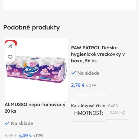
Podobné produkty
-8%
PAW PATROL Detské
hygienické vreckovky v
boxe, 56 ks
Na sklade
2,79
€
s DPH
Pridať do košíka
ALMUSSO neparfumovaný
Katalógové číslo:
6466
20 ks
0,500 kg
HMOTNOSŤ
Na sklade
5,49
€
5,95
€
s DPH