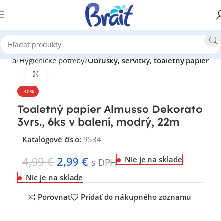
géria
Hygienické potreby
Obrúsky, servítky, toaletný papier
Klikni pre zväčšenie
-40%
Toaletný papier Almusso Dekorato
3vrs., 6ks v balení, modrý, 22m
Katalógové číslo:
9534
4,99
€
2,99
€
Nie je na sklade
s DPH
Nie je na sklade
Porovnať
Pridať do nákupného zoznamu